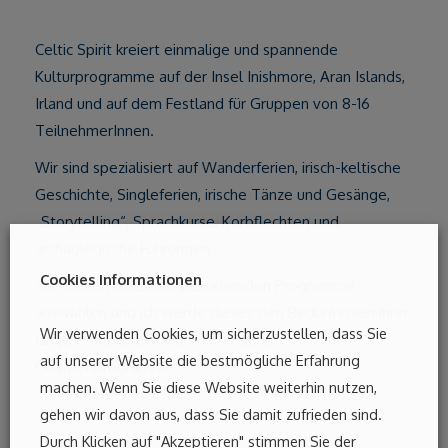
Celtic Spirit kreiert einmalige und spannende
Kulturprogramme auf der Insel Inishmore, Aran Islands,
Irland und auf dem Festland für Gruppen von 8-16
TeilnehmerInnen.
Wir sind spezialisiert auf Wanderferien, irisch-keltische
Geschichte, Singleferien, irische Tänze und Gesänge,
„Storytelling“, Sprachkurse, Korbflechten und
archäologische Führungen.
Cookies Informationen
Sie können eines der bestehenden Programme
auswählen und ich werde dieses den Bedürfnissen ihrer
Wir verwenden Cookies, um sicherzustellen, dass Sie
Gruppe anpassen. Mehr Infos siehe
auf unserer Website die bestmögliche Erfahrung
Gruppenprogramme
machen. Wenn Sie diese Website weiterhin nutzen,
gehen wir davon aus, dass Sie damit zufrieden sind.
Durch Klicken auf "Akzeptieren" stimmen Sie der